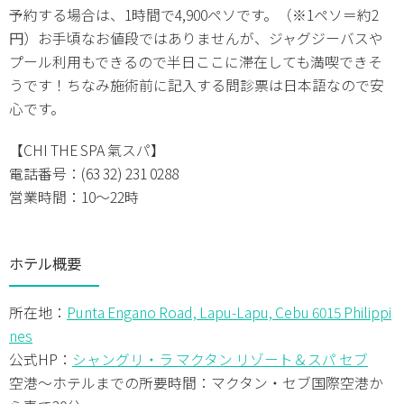
予約する場合は、1時間で4,900ペソです。（※1ペソ＝約2
円）お手頃なお値段ではありませんが、ジャグジーバスや
プール利用もできるので半日ここに滞在しても満喫できそ
うです！ちなみ施術前に記入する問診票は日本語なので安
心です。
【CHI THE SPA 氣スパ】
電話番号：(63 32) 231 0288
営業時間：10～22時
ホテル概要
所在地：
Punta Engano Road, Lapu-Lapu, Cebu 6015 Philippi
nes
公式HP：
シャングリ・ラ マクタン リゾート＆スパ セブ
空港～ホテルまでの所要時間：マクタン・セブ国際空港か