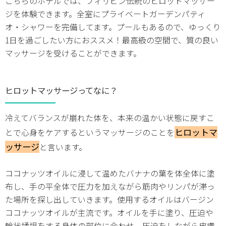
こちらのホテルでは、フィリピン伝統のヒロットマッサー
ジを体験できます。全室にプライベートガーデンパティ
オ・シャワーを完備してます。プールもあるので、ゆっくり
1日を過ごしたい方におススメ！最高級の空間で、質の良い
マッサージを受けることができます。
ヒロットマッサージってなに？
冷えてバランスが崩れた体を、本来の温かい状態に戻すこ
ヒロットマ
とで心身をケアするというマッサージのことを
ッサージ
と言います。
ココナッツオイルに浸して温めたバナナの葉を体全体に塗
布し、手の平全体で圧力を加えながら筋肉やリンパが滞っ
た場所を探し出していきます。使用するオイルはバージン
ココナッツオイルが主流です。オイルを手に塗り、圧迫や
輪状揉捏をする身体の部位に合わせ、圧迫をしながら皮膚