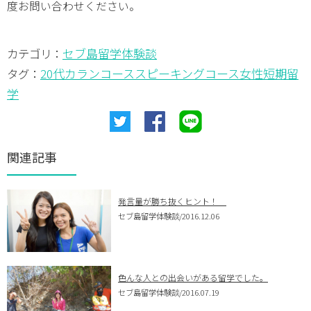
度お問い合わせください。
セブ島留学体験談
カテゴリ：
20代
カランコース
スピーキングコース
女性
短期留
タグ：
学
関連記事
発言量が勝ち抜くヒント！
セブ島留学体験談
/2016.12.06
色んな人との出会いがある留学でした。
セブ島留学体験談
/2016.07.19