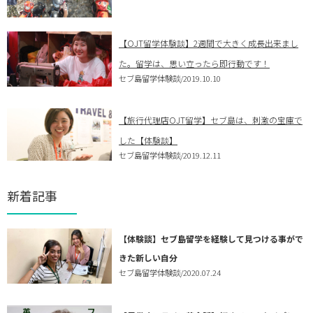
【OJT留学体験談】2週間で大きく成長出来まし
た。留学は、思い立ったら即行動です！
セブ島留学体験談
/2019.10.10
【旅行代理店OJT留学】セブ島は、刺激の宝庫で
した【体験談】
セブ島留学体験談
/2019.12.11
新着記事
【体験談】セブ島留学を経験して見つける事がで
きた新しい自分
セブ島留学体験談
/2020.07.24