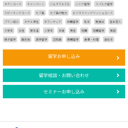
カランコース
キャンペーン
ジェネラル ESL
シニア留学
スパルタ留学
スピーキングコース
セブ島
セブ島の魅力
ビジネスイングリッシュコース
プラン紹介
ホテル滞在
ボランティア
中期留学
先生
勉強法
吉本芸人
大学生
女性
寮生活
小学生
生徒
男性
短期
短期留学
美容
親子留学
観光地
語学留学
豆知識
長期留学
食事・料理
高校生
留学お申し込み
留学相談・お問い合わせ
セミナーお申し込み