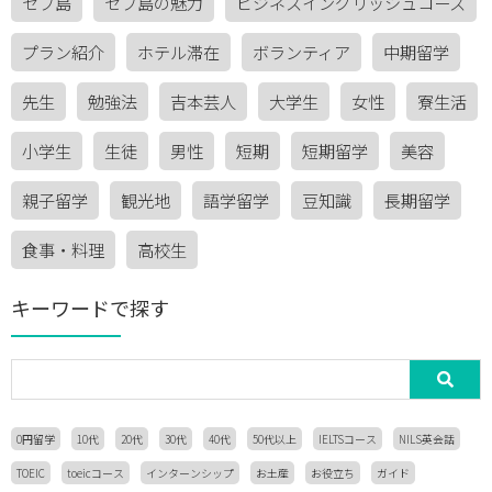
セブ島
セブ島の魅力
ビジネスイングリッシュコース
プラン紹介
ホテル滞在
ボランティア
中期留学
先生
勉強法
吉本芸人
大学生
女性
寮生活
小学生
生徒
男性
短期
短期留学
美容
親子留学
観光地
語学留学
豆知識
長期留学
食事・料理
高校生
キーワードで探す
0円留学
10代
20代
30代
40代
50代以上
IELTSコース
NILS英会話
TOEIC
toeicコース
インターンシップ
お土産
お役立ち
ガイド