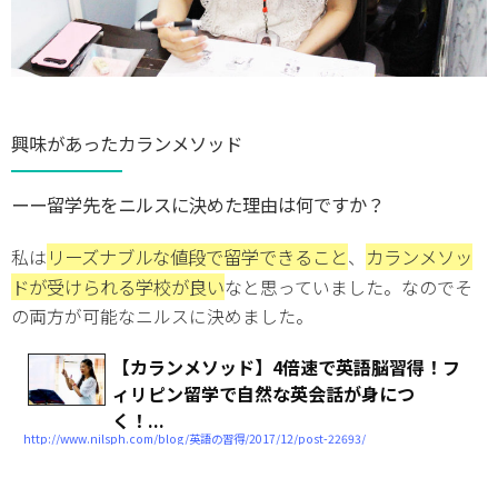
興味があったカランメソッド
ーー留学先をニルスに決めた理由は何ですか？
リーズナブルな値段で留学できること
カランメソッ
私は
、
ドが受けられる学校が良い
なと思っていました。なのでそ
の両方が可能なニルスに決めました。
【カランメソッド】4倍速で英語脳習得！フ
ィリピン留学で自然な英会話が身につ
く！...
http://www.nilsph.com/blog/英語の習得/2017/12/post-22693/