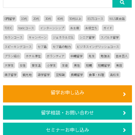
0円留学
10代
20代
30代
40代
50代以上
IELTSコース
NILS英会話
TOEIC
toeicコース
インターンシップ
お土産
お役立ち
ガイド
カランコース
キャンペーン
ジェネラル ESL
シニア留学
スパルタ留学
スピーキングコース
セブ島
セブ島の魅力
ビジネスイングリッシュコース
プラン紹介
ホテル滞在
ボランティア
中期留学
先生
勉強法
吉本芸人
大学生
女性
寮生活
小学生
生徒
男性
短期
短期留学
美容
親子留学
観光地
語学留学
豆知識
長期留学
食事・料理
高校生
留学お申し込み
留学相談・お問い合わせ
セミナーお申し込み