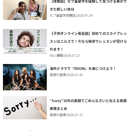
【体験談】セブ島留学を経験して見つける事がで
きた新しい自分
セブ島留学体験談
/2020.07.24
【子供オンライン英会話】初めてのスカイプレッ
スンはニルスで！今なら格安でレッスンが受けら
れます！
NILS情報
/2020.07.22
海外ドラマで『IDIOM』を身につけよう！
英語の習得
/2020.07.20
“Sorry”以外の英語でごめんなさいと伝える英語
表現まとめ
英語の習得
/2020.07.17