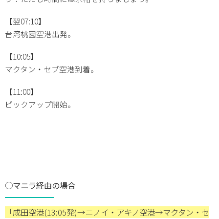
【翌07:10】
台湾桃園空港出発。
【10:05】
マクタン・セブ空港到着。
【11:00】
ピックアップ開始。
○マニラ経由の場合
「成田空港(13:05発)→ニノイ・アキノ空港→マクタン・セ