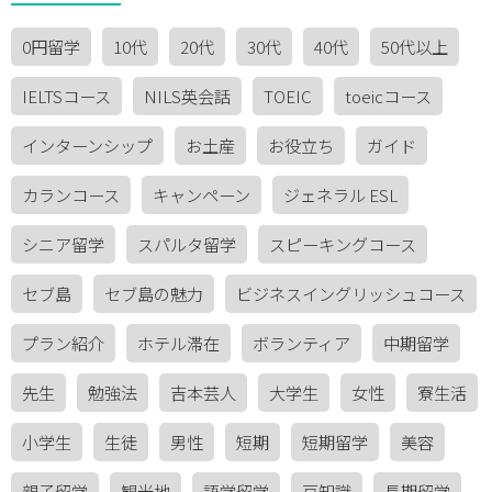
0円留学
10代
20代
30代
40代
50代以上
IELTSコース
NILS英会話
TOEIC
toeicコース
インターンシップ
お土産
お役立ち
ガイド
カランコース
キャンペーン
ジェネラル ESL
シニア留学
スパルタ留学
スピーキングコース
セブ島
セブ島の魅力
ビジネスイングリッシュコース
プラン紹介
ホテル滞在
ボランティア
中期留学
先生
勉強法
吉本芸人
大学生
女性
寮生活
小学生
生徒
男性
短期
短期留学
美容
親子留学
観光地
語学留学
豆知識
長期留学