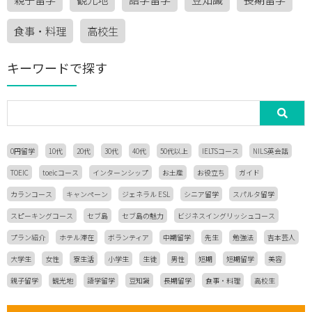
食事・料理
高校生
キーワードで探す
0円留学
10代
20代
30代
40代
50代以上
IELTSコース
NILS英会話
TOEIC
toeicコース
インターンシップ
お土産
お役立ち
ガイド
カランコース
キャンペーン
ジェネラル ESL
シニア留学
スパルタ留学
スピーキングコース
セブ島
セブ島の魅力
ビジネスイングリッシュコース
プラン紹介
ホテル滞在
ボランティア
中期留学
先生
勉強法
吉本芸人
大学生
女性
寮生活
小学生
生徒
男性
短期
短期留学
美容
親子留学
観光地
語学留学
豆知識
長期留学
食事・料理
高校生