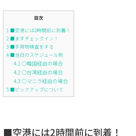
目次
1
■空港には2時間前に到着！
2
■まずチェックイン！
3
■手荷物検査をする
4
■当日のスケジュール例
4.1
○韓国経由の場合
4.2
○台湾経由の場合
4.3
○マニラ経由の場合
5
■ピックアップについて
■空港には2時間前に到着！