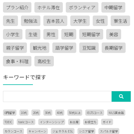
プラン紹介
ホテル滞在
ボランティア
中期留学
先生
勉強法
吉本芸人
大学生
女性
寮生活
小学生
生徒
男性
短期
短期留学
美容
親子留学
観光地
語学留学
豆知識
長期留学
食事・料理
高校生
キーワードで探す
0円留学
10代
20代
30代
40代
50代以上
IELTSコース
NILS英会話
TOEIC
toeicコース
インターンシップ
お土産
お役立ち
ガイド
カランコース
キャンペーン
ジェネラル ESL
シニア留学
スパルタ留学