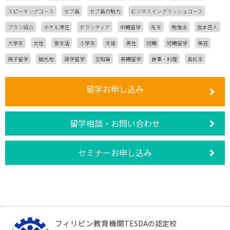
スピーキングコース
セブ島
セブ島の魅力
ビジネスイングリッシュコース
プラン紹介
ホテル滞在
ボランティア
中期留学
先生
勉強法
吉本芸人
大学生
女性
寮生活
小学生
生徒
男性
短期
短期留学
美容
親子留学
観光地
語学留学
豆知識
長期留学
食事・料理
高校生
留学お申し込み
留学相談・お問い合わせ
セミナーお申し込み
フィリピン教育機関
TESDAの認定校