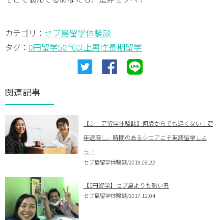
セブ島留学体験談
カテゴリ：
0円留学
50代以上
男性
長期留学
タグ：
関連記事
【シニア留学体験談】何歳からでも遅くない！定
年退職し、時間のあるシニアこそ英語留学しよ
う！
セブ島留学体験談
/2019.08.22
【0円留学】セブ島よりも熱い男
セブ島留学体験談
/2017.12.04