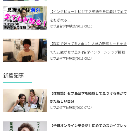
【インタビュー】ビジネス英語を身に着けて全て
をもぎ取る！
セブ島留学体験談
/2018.08.25
【就活で迷ってる人向け】大学の新卒カードを捨
てた23歳がセブ島0円留学インターンシップ挑戦
セブ島留学体験談
/2019.08.14
新着記事
【体験談】セブ島留学を経験して見つける事がで
きた新しい自分
セブ島留学体験談
/2020.07.24
【子供オンライン英会話】初めてのスカイプレッ