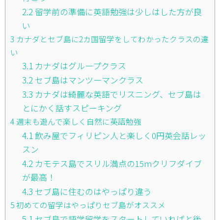
2.2
留学前の準備に英語勉強は少しはした方が良
い
3
カナダとセブ島に2カ国留学をしてわかったクラスの違
い
3.1
カナダはグループクラス
3.2
セブ島はマンツーマンクラス
3.3
カナダは綺麗な英語でリスニング、セブ島は
とにかく話すスピーキング
4
週末も遊んで楽しく自然に英語勉強
4.1
飲み屋でフィリピン人と楽しく0円英会話レッ
スン
4.2
カモテス島でスリル満点の15mクリフダイブ
が最高！
4.3
セブ島に住むのはやっぱり違う
5
初めての留学はやっぱりセブ島がオススメ
5.1
セブ島で語学留学をスタートしていればと後