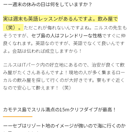
ーー週末の休みの日は何をしていますか？
実は週末も英語レッスンがあるんですよ。飲み屋で
）。
（笑
ただこれが侮れないんですよね。ニルスの先生も
セブ島の人はフレンドリーな性格
そうですが、
ですぐに仲
良くなれます。英語なのですが、英語でなくて良いんです
よ。会話は伝われば成立しますから！
ニルス
IT
は
パーク内の好立地にあるので、治安が良くて飲
み屋がたくさんあるんですよ！現地の人が多く集まるロー
カルの飲み屋を探して行くのが大好きです。寮もすぐ近く
なので安心して酔えます！（笑）
カモテス島でスリル満点の15mクリフダイブが最高！
ーーセブはリゾート地のイメージが強いので海に行くのか