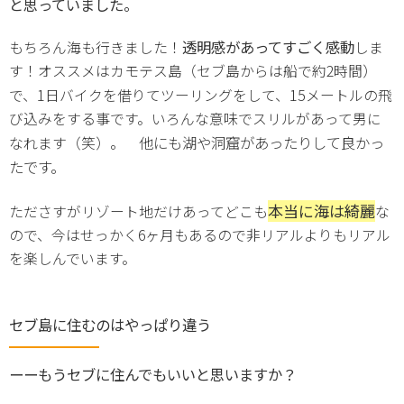
と思っていました。
透明感があってすごく感動
もちろん海も行きました！
しま
す！オススメはカモテス島（セブ島からは船で約2時間）
1
15
で、
日バイクを借りてツーリングをして、
メートルの飛
び込みをする事です。いろんな意味でスリルがあって男に
。 他にも湖や洞窟があったりして良かっ
なれます（笑）
たです。
本当に海は
綺麗
たださすがリゾート地だけあってどこも
な
ので、今はせっかく6ヶ月もあるので非リアルよりもリアル
を楽しんでいます。
セブ島に住むのはやっぱり違う
ーーもうセブに住んでもいいと思いますか？