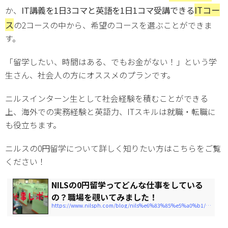
ITコー
IT講義を1日3コマと英語を1日1コマ受
講できる
か、
ス
の2コースの中から、希望のコースを選ぶことができま
す。
「留学したい、時間はある、でもお金がない！」という学
生さん、社会人の方にオススメのプランです。
ニルスインターン生として社会経験を積むことができる
上、海外での実務経験と英語力、ITスキルは就職・転職に
も役立ちます。
ニルスの0円留学について詳しく知りたい方はこちらをご覧
ください！
NILSの0円留学ってどんな仕事をしている
の？職場を覗いてみました！
https://www.nilsph.com/blog/nils%e6%83%85%e5%a0%b1/2018/07/post-28548/