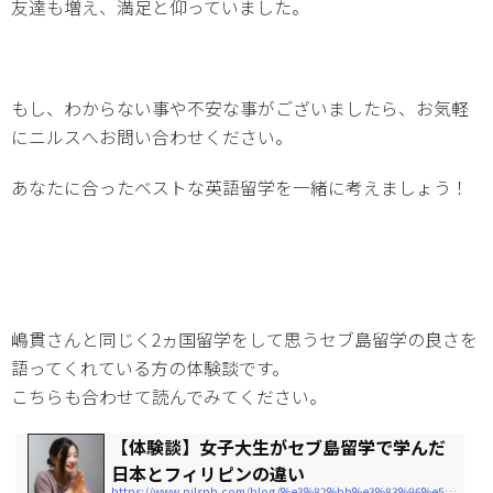
友達も増え、満足と仰っていました。
もし、わからない事や不安な事がございましたら、お気軽
にニルスへお問い合わせください。
あなたに合ったベストな英語留学を一緒に考えましょう！
嶋貫さんと同じく2ヵ国留学をして思うセブ島留学の良さを
語ってくれている方の体験談です。
こちらも合わせて読んでみてください。
【体験談】女子大生がセブ島留学で学んだ
日本とフィリピンの違い
https://www.nilsph.com/blog/%e3%82%bb%e3%83%96%e5%b3%b6%e7%95%99%e5%ad%a6%e4%bd%93%e9%a8%93%e8%ab%87/2019/09/%e5%a4%a2%e3%81%af%e8%aa%9e%e5%ad%a6%e5%ad%a6%e6%a0%a1%e3%81%ae%e7%b5%8c%e5%96%b6%e8%80%85%ef%bc%8118%e6%ad%b3%e3%81%ae%e5%a4%a7%e5%ad%a6%e7%94%9f%e3%81%8c%e3%82%bb%e3%83%96%e5%b3%b6%e7%9f%ad%e6%9c%9f/