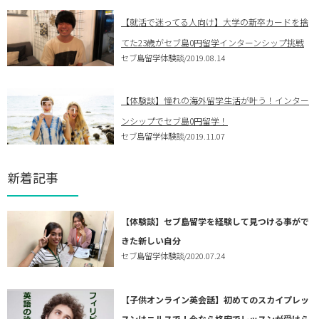
【就活で迷ってる人向け】大学の新卒カードを捨
てた23歳がセブ島0円留学インターンシップ挑戦
セブ島留学体験談
/2019.08.14
【体験談】憧れの海外留学生活が叶う！インター
ンシップでセブ島0円留学！
セブ島留学体験談
/2019.11.07
新着記事
【体験談】セブ島留学を経験して見つける事がで
きた新しい自分
セブ島留学体験談
/2020.07.24
【子供オンライン英会話】初めてのスカイプレッ
スンはニルスで！今なら格安でレッスンが受けら