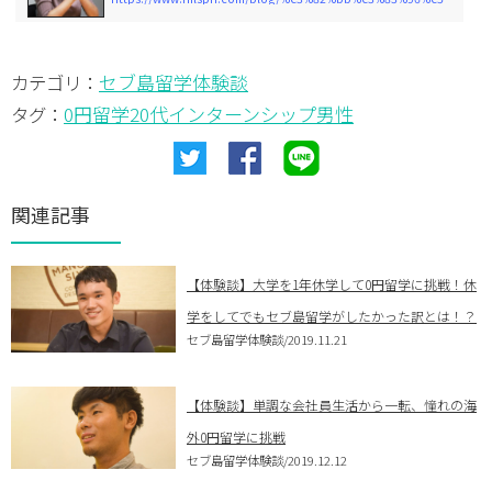
セブ島留学体験談
カテゴリ：
0円留学
20代
インターンシップ
男性
タグ：
関連記事
【体験談】大学を1年休学して0円留学に挑戦！休
学をしてでもセブ島留学がしたかった訳とは！？
セブ島留学体験談
/2019.11.21
【体験談】単調な会社員生活から一転、憧れの海
外0円留学に挑戦
セブ島留学体験談
/2019.12.12